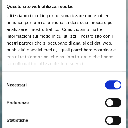
Questo sito web utilizza i cookie
Utilizziamo i cookie per personalizzare contenuti ed
annunci, per fornire funzionalità dei social media e per
analizzare il nostro traffico. Condividiamo inoltre
informazioni sul modo in cui utilizzi il nostro sito con i
nostri partner che si occupano di analisi dei dati web,
pubblicità e social media, i quali potrebbero combinarle
con altre informazioni che hai fornito loro o che hanno
raccolto dal tuo utilizzo dei loro servizi.
S
Necessari
e
l
e
Preferenze
ASTRO
z
i
o
Statistiche
n